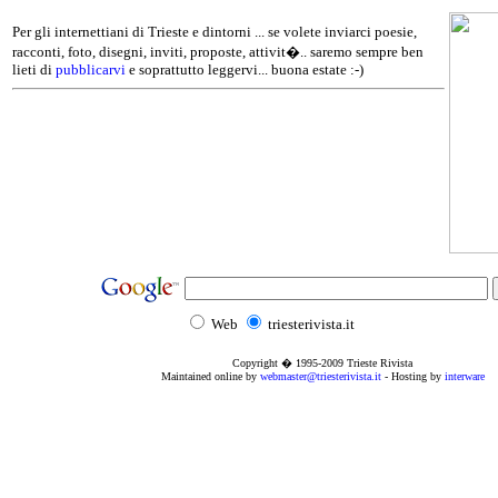
Per gli internettiani di Trieste e dintorni ... se volete inviarci poesie,
racconti, foto, disegni, inviti, proposte, attivit�.. saremo sempre ben
lieti di
pubblicarvi
e soprattutto leggervi... buona estate :-)
Web
triesterivista.it
Copyright � 1995
-2009
Trieste Rivista
Maintained online by
webmaster@triesterivista.it
- Hosting by
interware