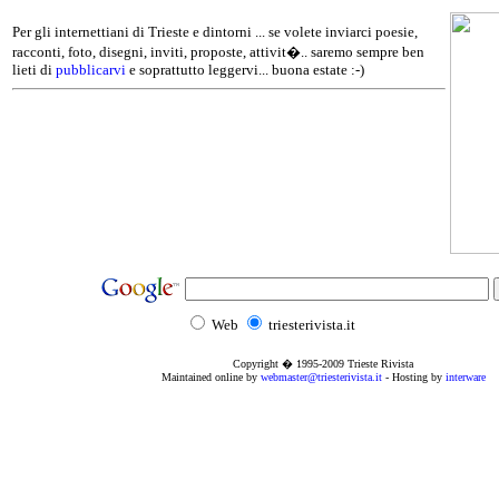
Per gli internettiani di Trieste e dintorni ... se volete inviarci poesie,
racconti, foto, disegni, inviti, proposte, attivit�.. saremo sempre ben
lieti di
pubblicarvi
e soprattutto leggervi... buona estate :-)
Web
triesterivista.it
Copyright � 1995
-2009
Trieste Rivista
Maintained online by
webmaster@triesterivista.it
- Hosting by
interware