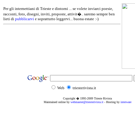
Per gli internettiani di Trieste e dintorni ... se volete inviarci poesie,
racconti, foto, disegni, inviti, proposte, attivit�.. saremo sempre ben
lieti di
pubblicarvi
e soprattutto leggervi... buona estate :-)
Web
triesterivista.it
Copyright � 1995
-2009
Trieste Rivista
Maintained online by
webmaster@triesterivista.it
- Hosting by
interware