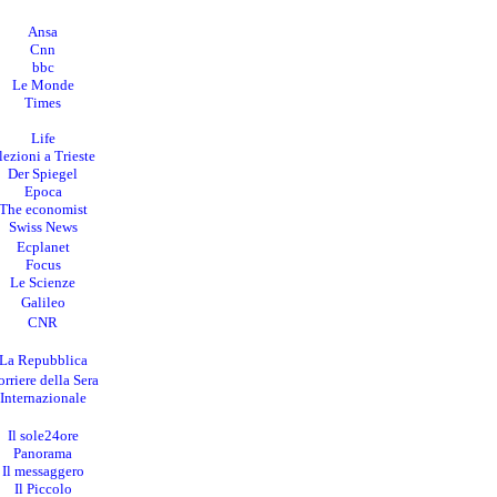
Ansa
Cnn
bbc
Le Monde
Times
Life
lezioni a Trieste
Der Spiegel
Epoca
The economist
Swiss News
Ecplanet
Focus
Le Scienze
Galileo
CNR
La Repubblica
rriere della Sera
I
nternazionale
Il sole24ore
Panorama
Il messaggero
Il Piccolo