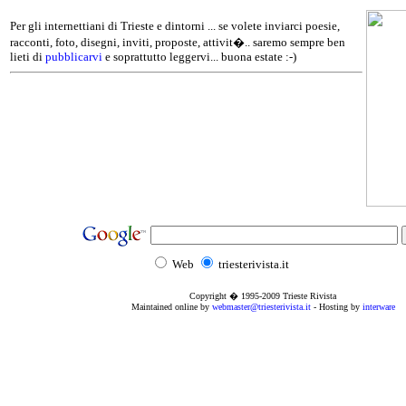
Per gli internettiani di Trieste e dintorni ... se volete inviarci poesie,
racconti, foto, disegni, inviti, proposte, attivit�.. saremo sempre ben
lieti di
pubblicarvi
e soprattutto leggervi... buona estate :-)
Web
triesterivista.it
Copyright � 1995
-2009
Trieste Rivista
Maintained online by
webmaster@triesterivista.it
- Hosting by
interware