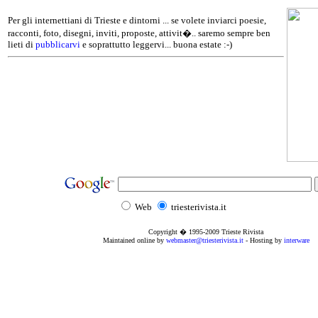
Per gli internettiani di Trieste e dintorni ... se volete inviarci poesie,
racconti, foto, disegni, inviti, proposte, attivit�.. saremo sempre ben
lieti di
pubblicarvi
e soprattutto leggervi... buona estate :-)
Web
triesterivista.it
Copyright � 1995
-2009
Trieste Rivista
Maintained online by
webmaster@triesterivista.it
- Hosting by
interware