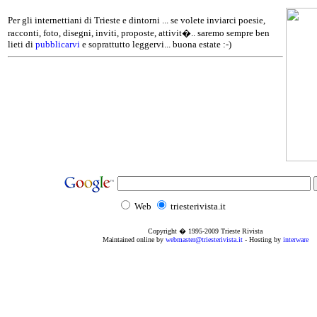
Per gli internettiani di Trieste e dintorni ... se volete inviarci poesie,
racconti, foto, disegni, inviti, proposte, attivit�.. saremo sempre ben
lieti di
pubblicarvi
e soprattutto leggervi... buona estate :-)
Web
triesterivista.it
Copyright � 1995
-2009
Trieste Rivista
Maintained online by
webmaster@triesterivista.it
- Hosting by
interware