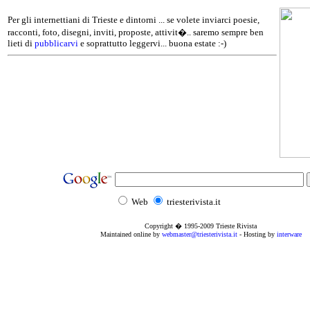
Per gli internettiani di Trieste e dintorni ... se volete inviarci poesie,
racconti, foto, disegni, inviti, proposte, attivit�.. saremo sempre ben
lieti di
pubblicarvi
e soprattutto leggervi... buona estate :-)
Web
triesterivista.it
Copyright � 1995
-2009
Trieste Rivista
Maintained online by
webmaster@triesterivista.it
- Hosting by
interware