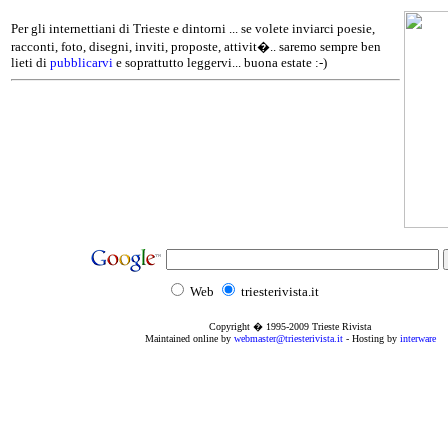
Per gli internettiani di Trieste e dintorni ... se volete inviarci poesie,
racconti, foto, disegni, inviti, proposte, attivit�.. saremo sempre ben
lieti di
pubblicarvi
e soprattutto leggervi... buona estate :-)
Web
triesterivista.it
Copyright � 1995
-2009
Trieste Rivista
Maintained online by
webmaster@triesterivista.it
- Hosting by
interware