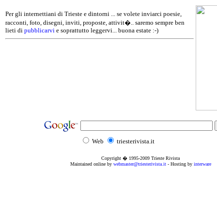
Per gli internettiani di Trieste e dintorni ... se volete inviarci poesie,
racconti, foto, disegni, inviti, proposte, attivit�.. saremo sempre ben
lieti di
pubblicarvi
e soprattutto leggervi... buona estate :-)
Web
triesterivista.it
Copyright � 1995
-2009
Trieste Rivista
Maintained online by
webmaster@triesterivista.it
- Hosting by
interware