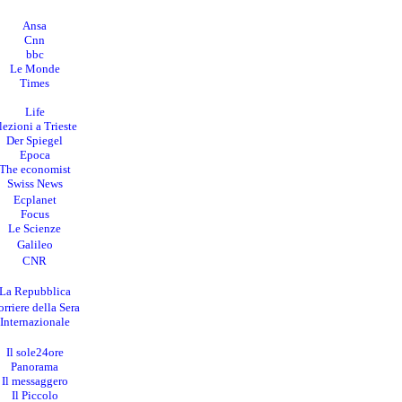
Ansa
Cnn
bbc
Le Monde
Times
Life
lezioni a Trieste
Der Spiegel
Epoca
The economist
Swiss News
Ecplanet
Focus
Le Scienze
Galileo
CNR
La Repubblica
rriere della Sera
I
nternazionale
Il sole24ore
Panorama
Il messaggero
Il Piccolo