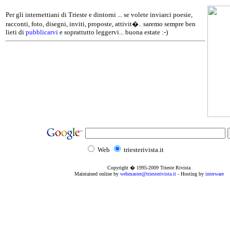
Per gli internettiani di Trieste e dintorni ... se volete inviarci poesie,
racconti, foto, disegni, inviti, proposte, attivit�.. saremo sempre ben
lieti di
pubblicarvi
e soprattutto leggervi... buona estate :-)
Web
triesterivista.it
Copyright � 1995
-2009
Trieste Rivista
Maintained online by
webmaster@triesterivista.it
- Hosting by
interware