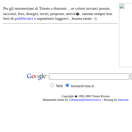
Per gli internettiani di Trieste e dintorni ... se volete inviarci poesie,
racconti, foto, disegni, inviti, proposte, attivit�.. saremo sempre ben
lieti di
pubblicarvi
e soprattutto leggervi... buona estate :-)
Web
triesterivista.it
Copyright � 1995
-2009
Trieste Rivista
Maintained online by
webmaster@triesterivista.it
- Hosting by
interware