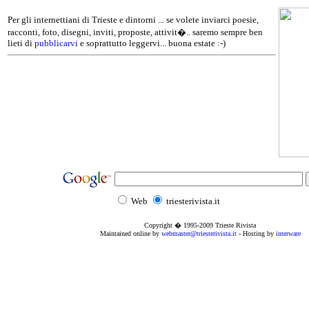
Per gli internettiani di Trieste e dintorni ... se volete inviarci poesie,
racconti, foto, disegni, inviti, proposte, attivit�.. saremo sempre ben
lieti di
pubblicarvi
e soprattutto leggervi... buona estate :-)
Web
triesterivista.it
Copyright � 1995
-2009
Trieste Rivista
Maintained online by
webmaster@triesterivista.it
- Hosting by
interware