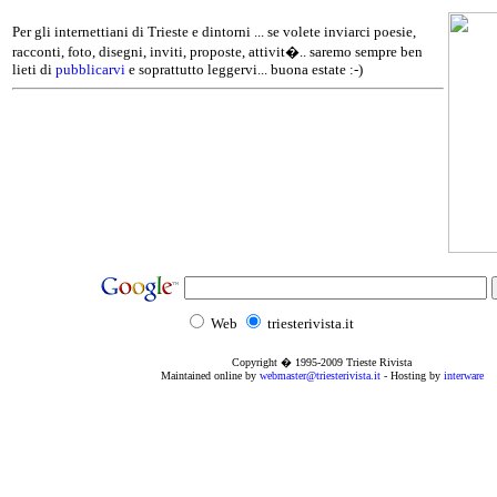
Per gli internettiani di Trieste e dintorni ... se volete inviarci poesie,
racconti, foto, disegni, inviti, proposte, attivit�.. saremo sempre ben
lieti di
pubblicarvi
e soprattutto leggervi... buona estate :-)
Web
triesterivista.it
Copyright � 1995
-2009
Trieste Rivista
Maintained online by
webmaster@triesterivista.it
- Hosting by
interware