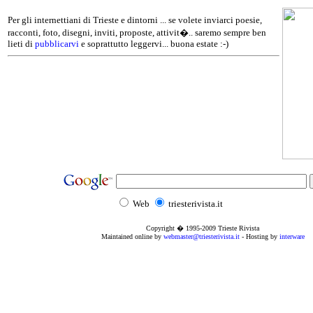
Per gli internettiani di Trieste e dintorni ... se volete inviarci poesie,
racconti, foto, disegni, inviti, proposte, attivit�.. saremo sempre ben
lieti di
pubblicarvi
e soprattutto leggervi... buona estate :-)
Web
triesterivista.it
Copyright � 1995
-2009
Trieste Rivista
Maintained online by
webmaster@triesterivista.it
- Hosting by
interware