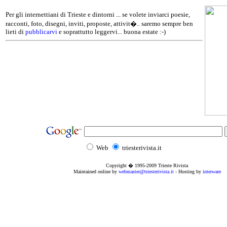
Per gli internettiani di Trieste e dintorni ... se volete inviarci poesie,
racconti, foto, disegni, inviti, proposte, attivit�.. saremo sempre ben
lieti di
pubblicarvi
e soprattutto leggervi... buona estate :-)
Web
triesterivista.it
Copyright � 1995
-2009
Trieste Rivista
Maintained online by
webmaster@triesterivista.it
- Hosting by
interware