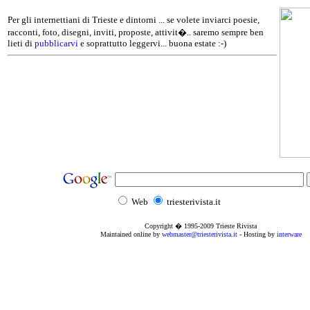
Per gli internettiani di Trieste e dintorni ... se volete inviarci poesie,
racconti, foto, disegni, inviti, proposte, attivit�.. saremo sempre ben
lieti di
pubblicarvi
e soprattutto leggervi... buona estate :-)
Web
triesterivista.it
Copyright � 1995
-2009
Trieste Rivista
Maintained online by
webmaster@triesterivista.it
- Hosting by
interware