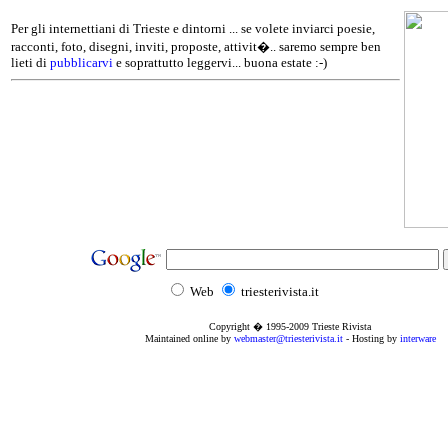
Per gli internettiani di Trieste e dintorni ... se volete inviarci poesie,
racconti, foto, disegni, inviti, proposte, attivit�.. saremo sempre ben
lieti di
pubblicarvi
e soprattutto leggervi... buona estate :-)
Web
triesterivista.it
Copyright � 1995
-2009
Trieste Rivista
Maintained online by
webmaster@triesterivista.it
- Hosting by
interware