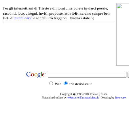
Per gli internettiani di Trieste e dintorni ... se volete inviarci poesie,
racconti, foto, disegni, inviti, proposte, attivit�.. saremo sempre ben
lieti di
pubblicarvi
e soprattutto leggervi... buona estate :-)
Web
triesterivista.it
Copyright � 1995
-2009
Trieste Rivista
Maintained online by
webmaster@triesterivista.it
- Hosting by
interware