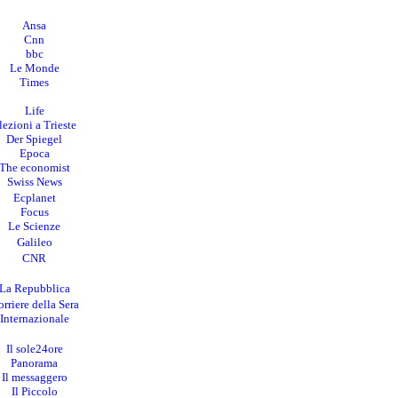
Ansa
Cnn
bbc
Le Monde
Times
Life
lezioni a Trieste
Der Spiegel
Epoca
The economist
Swiss News
Ecplanet
Focus
Le Scienze
Galileo
CNR
La Repubblica
rriere della Sera
I
nternazionale
Il sole24ore
Panorama
Il messaggero
Il Piccolo