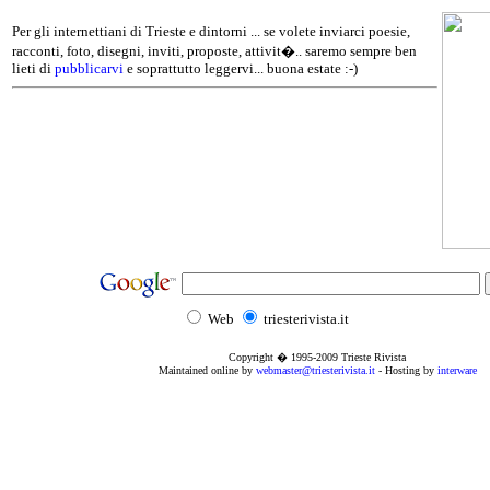
Per gli internettiani di Trieste e dintorni ... se volete inviarci poesie,
racconti, foto, disegni, inviti, proposte, attivit�.. saremo sempre ben
lieti di
pubblicarvi
e soprattutto leggervi... buona estate :-)
Web
triesterivista.it
Copyright � 1995
-2009
Trieste Rivista
Maintained online by
webmaster@triesterivista.it
- Hosting by
interware