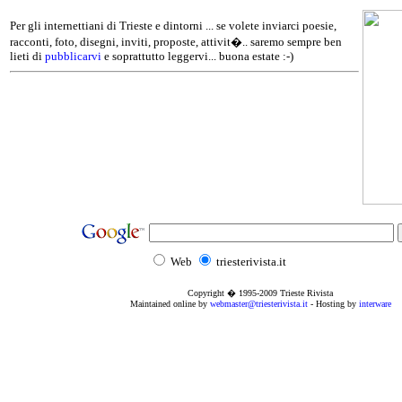
Per gli internettiani di Trieste e dintorni ... se volete inviarci poesie,
racconti, foto, disegni, inviti, proposte, attivit�.. saremo sempre ben
lieti di
pubblicarvi
e soprattutto leggervi... buona estate :-)
Web
triesterivista.it
Copyright � 1995
-2009
Trieste Rivista
Maintained online by
webmaster@triesterivista.it
- Hosting by
interware