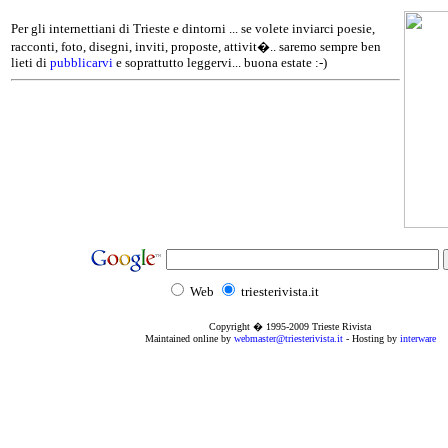
Per gli internettiani di Trieste e dintorni ... se volete inviarci poesie,
racconti, foto, disegni, inviti, proposte, attivit�.. saremo sempre ben
lieti di
pubblicarvi
e soprattutto leggervi... buona estate :-)
Web
triesterivista.it
Copyright � 1995
-2009
Trieste Rivista
Maintained online by
webmaster@triesterivista.it
- Hosting by
interware