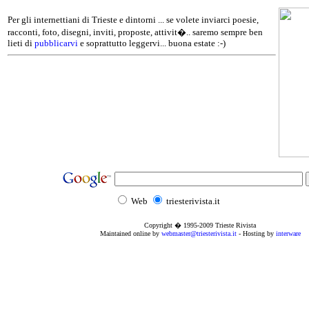
Per gli internettiani di Trieste e dintorni ... se volete inviarci poesie,
racconti, foto, disegni, inviti, proposte, attivit�.. saremo sempre ben
lieti di
pubblicarvi
e soprattutto leggervi... buona estate :-)
Web
triesterivista.it
Copyright � 1995
-2009
Trieste Rivista
Maintained online by
webmaster@triesterivista.it
- Hosting by
interware