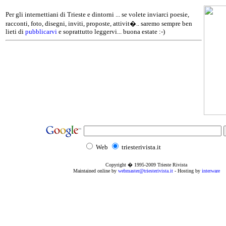
Per gli internettiani di Trieste e dintorni ... se volete inviarci poesie,
racconti, foto, disegni, inviti, proposte, attivit�.. saremo sempre ben
lieti di
pubblicarvi
e soprattutto leggervi... buona estate :-)
Web
triesterivista.it
Copyright � 1995
-2009
Trieste Rivista
Maintained online by
webmaster@triesterivista.it
- Hosting by
interware