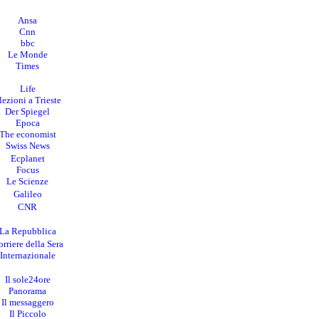
Ansa
Cnn
bbc
Le Monde
Times
Life
lezioni a Trieste
Der Spiegel
Epoca
The economist
Swiss News
Ecplanet
Focus
Le Scienze
Galileo
CNR
La Repubblica
rriere della Sera
I
nternazionale
Il sole24ore
Panorama
Il messaggero
Il Piccolo