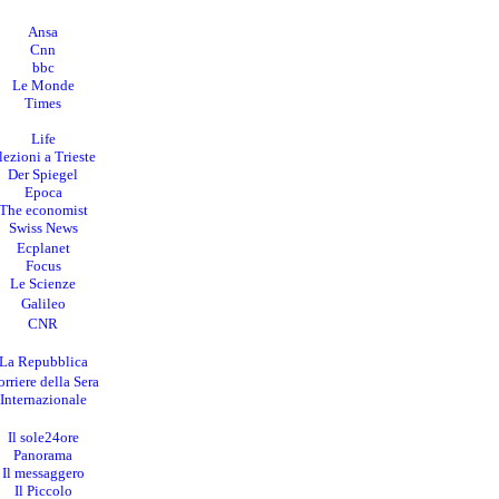
Ansa
Cnn
bbc
Le Monde
Times
Life
lezioni a Trieste
Der Spiegel
Epoca
The economist
Swiss News
Ecplanet
Focus
Le Scienze
Galileo
CNR
La Repubblica
rriere della Sera
I
nternazionale
Il sole24ore
Panorama
Il messaggero
Il Piccolo