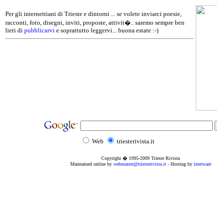
Per gli internettiani di Trieste e dintorni ... se volete inviarci poesie,
racconti, foto, disegni, inviti, proposte, attivit�.. saremo sempre ben
lieti di
pubblicarvi
e soprattutto leggervi... buona estate :-)
Web
triesterivista.it
Copyright � 1995
-2009
Trieste Rivista
Maintained online by
webmaster@triesterivista.it
- Hosting by
interware