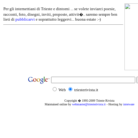
Per gli internettiani di Trieste e dintorni ... se volete inviarci poesie,
racconti, foto, disegni, inviti, proposte, attivit�.. saremo sempre ben
lieti di
pubblicarvi
e soprattutto leggervi... buona estate :-)
Web
triesterivista.it
Copyright � 1995
-2009
Trieste Rivista
Maintained online by
webmaster@triesterivista.it
- Hosting by
interware