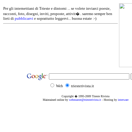
Per gli internettiani di Trieste e dintorni ... se volete inviarci poesie,
racconti, foto, disegni, inviti, proposte, attivit�.. saremo sempre ben
lieti di
pubblicarvi
e soprattutto leggervi... buona estate :-)
Web
triesterivista.it
Copyright � 1995
-2009
Trieste Rivista
Maintained online by
webmaster@triesterivista.it
- Hosting by
interware