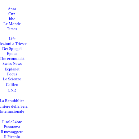
Ansa
Cnn
bbc
Le Monde
Times
Life
lezioni a Trieste
Der Spiegel
Epoca
The economist
Swiss News
Ecplanet
Focus
Le Scienze
Galileo
CNR
La Repubblica
rriere della Sera
I
nternazionale
Il sole24ore
Panorama
Il messaggero
Il Piccolo