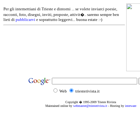
Per gli internettiani di Trieste e dintorni ... se volete inviarci poesie,
racconti, foto, disegni, inviti, proposte, attivit�.. saremo sempre ben
lieti di
pubblicarvi
e soprattutto leggervi... buona estate :-)
Web
triesterivista.it
Copyright � 1995
-2009
Trieste Rivista
Maintained online by
webmaster@triesterivista.it
- Hosting by
interware