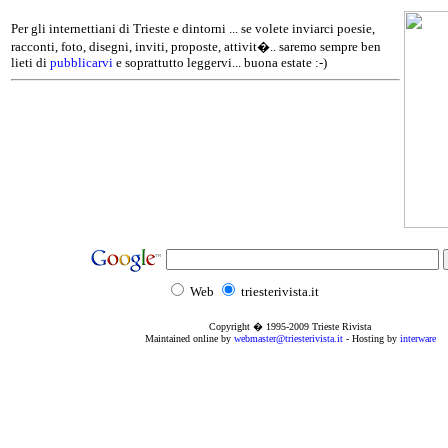
Per gli internettiani di Trieste e dintorni ... se volete inviarci poesie,
racconti, foto, disegni, inviti, proposte, attivit�.. saremo sempre ben
lieti di
pubblicarvi
e soprattutto leggervi... buona estate :-)
Web
triesterivista.it
Copyright � 1995
-2009
Trieste Rivista
Maintained online by
webmaster@triesterivista.it
- Hosting by
interware