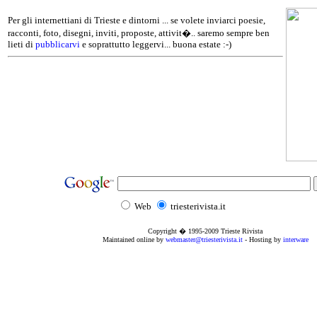
Per gli internettiani di Trieste e dintorni ... se volete inviarci poesie,
racconti, foto, disegni, inviti, proposte, attivit�.. saremo sempre ben
lieti di
pubblicarvi
e soprattutto leggervi... buona estate :-)
Web
triesterivista.it
Copyright � 1995
-2009
Trieste Rivista
Maintained online by
webmaster@triesterivista.it
- Hosting by
interware