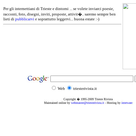
Per gli internettiani di Trieste e dintorni ... se volete inviarci poesie,
racconti, foto, disegni, inviti, proposte, attivit�.. saremo sempre ben
lieti di
pubblicarvi
e soprattutto leggervi... buona estate :-)
Web
triesterivista.it
Copyright � 1995
-2009
Trieste Rivista
Maintained online by
webmaster@triesterivista.it
- Hosting by
interware