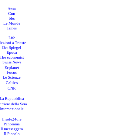
Ansa
Cnn
bbc
Le Monde
Times
Life
lezioni a Trieste
Der Spiegel
Epoca
The economist
Swiss News
Ecplanet
Focus
Le Scienze
Galileo
CNR
La Repubblica
rriere della Sera
I
nternazionale
Il sole24ore
Panorama
Il messaggero
Il Piccolo