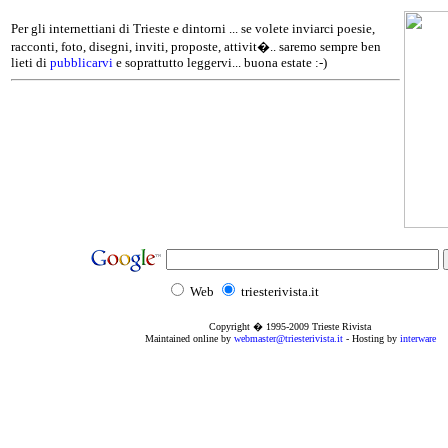
Per gli internettiani di Trieste e dintorni ... se volete inviarci poesie,
racconti, foto, disegni, inviti, proposte, attivit�.. saremo sempre ben
lieti di
pubblicarvi
e soprattutto leggervi... buona estate :-)
Web
triesterivista.it
Copyright � 1995
-2009
Trieste Rivista
Maintained online by
webmaster@triesterivista.it
- Hosting by
interware