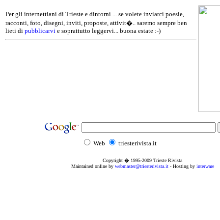
Per gli internettiani di Trieste e dintorni ... se volete inviarci poesie,
racconti, foto, disegni, inviti, proposte, attivit�.. saremo sempre ben
lieti di
pubblicarvi
e soprattutto leggervi... buona estate :-)
Web
triesterivista.it
Copyright � 1995
-2009
Trieste Rivista
Maintained online by
webmaster@triesterivista.it
- Hosting by
interware