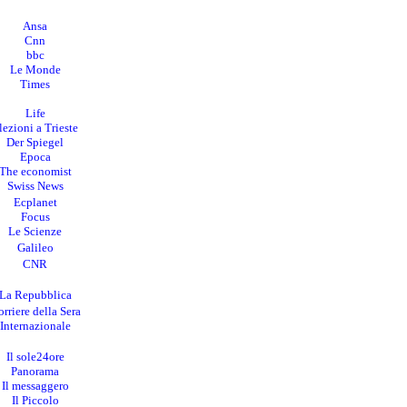
Ansa
Cnn
bbc
Le Monde
Times
Life
lezioni a Trieste
Der Spiegel
Epoca
The economist
Swiss News
Ecplanet
Focus
Le Scienze
Galileo
CNR
La Repubblica
rriere della Sera
I
nternazionale
Il sole24ore
Panorama
Il messaggero
Il Piccolo