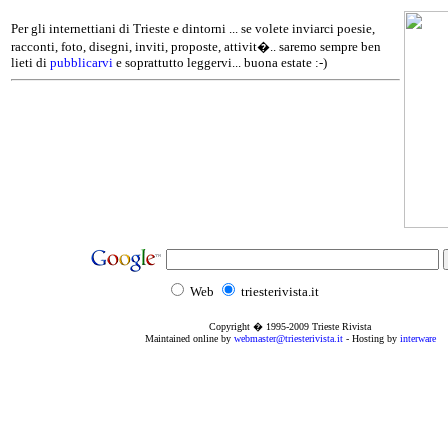
Per gli internettiani di Trieste e dintorni ... se volete inviarci poesie,
racconti, foto, disegni, inviti, proposte, attivit�.. saremo sempre ben
lieti di
pubblicarvi
e soprattutto leggervi... buona estate :-)
Web
triesterivista.it
Copyright � 1995
-2009
Trieste Rivista
Maintained online by
webmaster@triesterivista.it
- Hosting by
interware