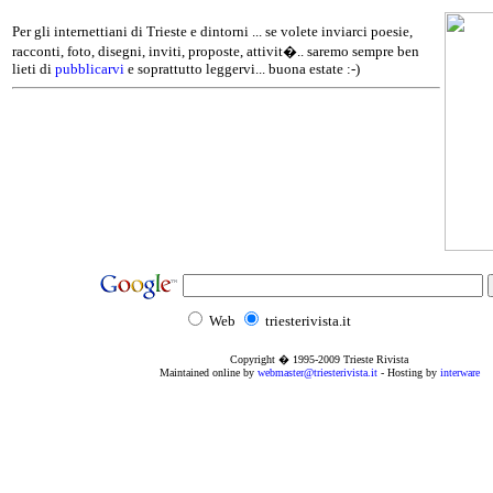
Per gli internettiani di Trieste e dintorni ... se volete inviarci poesie,
racconti, foto, disegni, inviti, proposte, attivit�.. saremo sempre ben
lieti di
pubblicarvi
e soprattutto leggervi... buona estate :-)
Web
triesterivista.it
Copyright � 1995
-2009
Trieste Rivista
Maintained online by
webmaster@triesterivista.it
- Hosting by
interware