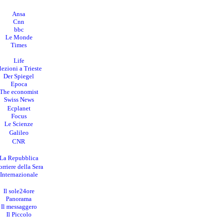
Ansa
Cnn
bbc
Le Monde
Times
Life
lezioni a Trieste
Der Spiegel
Epoca
The economist
Swiss News
Ecplanet
Focus
Le Scienze
Galileo
CNR
La Repubblica
rriere della Sera
I
nternazionale
Il sole24ore
Panorama
Il messaggero
Il Piccolo