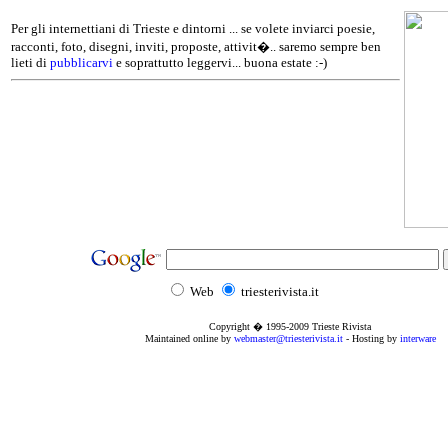
Per gli internettiani di Trieste e dintorni ... se volete inviarci poesie,
racconti, foto, disegni, inviti, proposte, attivit�.. saremo sempre ben
lieti di
pubblicarvi
e soprattutto leggervi... buona estate :-)
Web
triesterivista.it
Copyright � 1995
-2009
Trieste Rivista
Maintained online by
webmaster@triesterivista.it
- Hosting by
interware