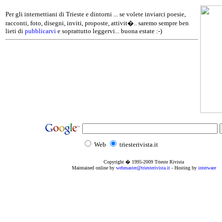
Per gli internettiani di Trieste e dintorni ... se volete inviarci poesie,
racconti, foto, disegni, inviti, proposte, attivit�.. saremo sempre ben
lieti di
pubblicarvi
e soprattutto leggervi... buona estate :-)
Web
triesterivista.it
Copyright � 1995
-2009
Trieste Rivista
Maintained online by
webmaster@triesterivista.it
- Hosting by
interware