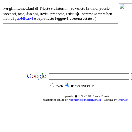
Per gli internettiani di Trieste e dintorni ... se volete inviarci poesie,
racconti, foto, disegni, inviti, proposte, attivit�.. saremo sempre ben
lieti di
pubblicarvi
e soprattutto leggervi... buona estate :-)
Web
triesterivista.it
Copyright � 1995
-2009
Trieste Rivista
Maintained online by
webmaster@triesterivista.it
- Hosting by
interware