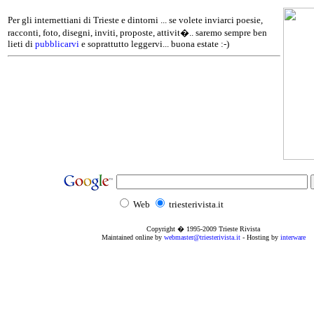
Per gli internettiani di Trieste e dintorni ... se volete inviarci poesie,
racconti, foto, disegni, inviti, proposte, attivit�.. saremo sempre ben
lieti di
pubblicarvi
e soprattutto leggervi... buona estate :-)
Web
triesterivista.it
Copyright � 1995
-2009
Trieste Rivista
Maintained online by
webmaster@triesterivista.it
- Hosting by
interware