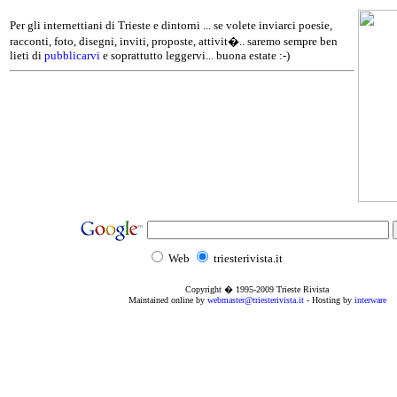
Per gli internettiani di Trieste e dintorni ... se volete inviarci poesie,
racconti, foto, disegni, inviti, proposte, attivit�.. saremo sempre ben
lieti di
pubblicarvi
e soprattutto leggervi... buona estate :-)
Web
triesterivista.it
Copyright � 1995
-2009
Trieste Rivista
Maintained online by
webmaster@triesterivista.it
- Hosting by
interware