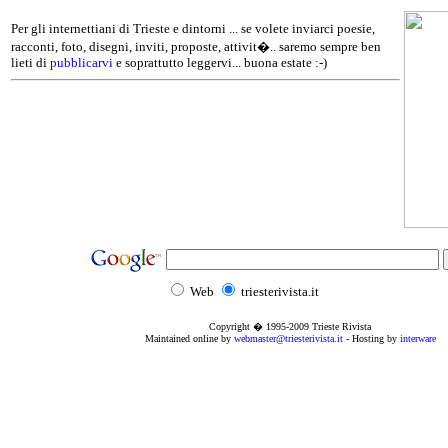
Per gli internettiani di Trieste e dintorni ... se volete inviarci poesie,
racconti, foto, disegni, inviti, proposte, attivit�.. saremo sempre ben
lieti di
pubblicarvi
e soprattutto leggervi... buona estate :-)
Web
triesterivista.it
Copyright � 1995
-2009
Trieste Rivista
Maintained online by
webmaster@triesterivista.it
- Hosting by
interware