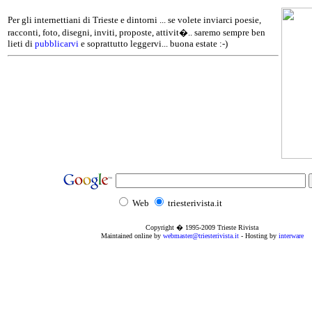
Per gli internettiani di Trieste e dintorni ... se volete inviarci poesie,
racconti, foto, disegni, inviti, proposte, attivit�.. saremo sempre ben
lieti di
pubblicarvi
e soprattutto leggervi... buona estate :-)
Web
triesterivista.it
Copyright � 1995
-2009
Trieste Rivista
Maintained online by
webmaster@triesterivista.it
- Hosting by
interware