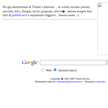
Per gli internettiani di Trieste e dintorni ... se volete inviarci poesie,
racconti, foto, disegni, inviti, proposte, attivit�.. saremo sempre ben
lieti di
pubblicarvi
e soprattutto leggervi... buona estate :-)
Web
triesterivista.it
Copyright � 1995
-2009
Trieste Rivista
Maintained online by
webmaster@triesterivista.it
- Hosting by
interware