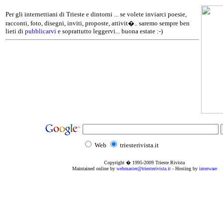
Per gli internettiani di Trieste e dintorni ... se volete inviarci poesie,
racconti, foto, disegni, inviti, proposte, attivit�.. saremo sempre ben
lieti di
pubblicarvi
e soprattutto leggervi... buona estate :-)
Web
triesterivista.it
Copyright � 1995
-2009
Trieste Rivista
Maintained online by
webmaster@triesterivista.it
- Hosting by
interware