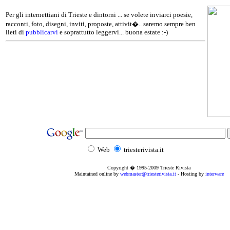
Per gli internettiani di Trieste e dintorni ... se volete inviarci poesie,
racconti, foto, disegni, inviti, proposte, attivit�.. saremo sempre ben
lieti di
pubblicarvi
e soprattutto leggervi... buona estate :-)
Web
triesterivista.it
Copyright � 1995
-2009
Trieste Rivista
Maintained online by
webmaster@triesterivista.it
- Hosting by
interware