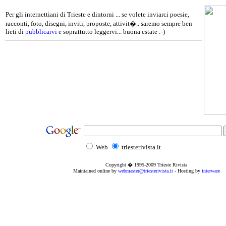
Per gli internettiani di Trieste e dintorni ... se volete inviarci poesie,
racconti, foto, disegni, inviti, proposte, attivit�.. saremo sempre ben
lieti di
pubblicarvi
e soprattutto leggervi... buona estate :-)
Web
triesterivista.it
Copyright � 1995
-2009
Trieste Rivista
Maintained online by
webmaster@triesterivista.it
- Hosting by
interware