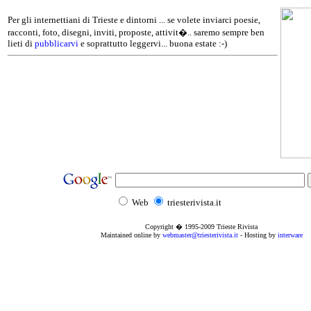
Per gli internettiani di Trieste e dintorni ... se volete inviarci poesie,
racconti, foto, disegni, inviti, proposte, attivit�.. saremo sempre ben
lieti di
pubblicarvi
e soprattutto leggervi... buona estate :-)
Web
triesterivista.it
Copyright � 1995
-2009
Trieste Rivista
Maintained online by
webmaster@triesterivista.it
- Hosting by
interware