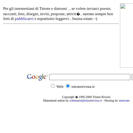
Per gli internettiani di Trieste e dintorni ... se volete inviarci poesie,
racconti, foto, disegni, inviti, proposte, attivit�.. saremo sempre ben
lieti di
pubblicarvi
e soprattutto leggervi... buona estate :-)
Web
triesterivista.it
Copyright � 1995
-2009
Trieste Rivista
Maintained online by
webmaster@triesterivista.it
- Hosting by
interware