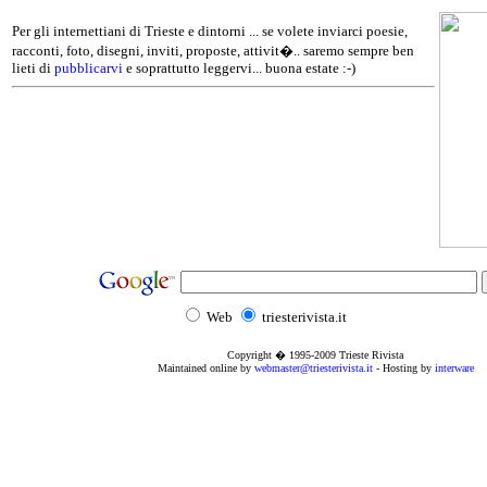
Per gli internettiani di Trieste e dintorni ... se volete inviarci poesie,
racconti, foto, disegni, inviti, proposte, attivit�.. saremo sempre ben
lieti di
pubblicarvi
e soprattutto leggervi... buona estate :-)
Web
triesterivista.it
Copyright � 1995
-2009
Trieste Rivista
Maintained online by
webmaster@triesterivista.it
- Hosting by
interware