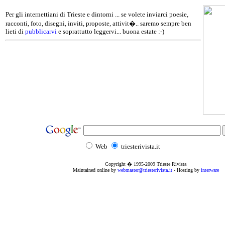
Per gli internettiani di Trieste e dintorni ... se volete inviarci poesie,
racconti, foto, disegni, inviti, proposte, attivit�.. saremo sempre ben
lieti di
pubblicarvi
e soprattutto leggervi... buona estate :-)
Web
triesterivista.it
Copyright � 1995
-2009
Trieste Rivista
Maintained online by
webmaster@triesterivista.it
- Hosting by
interware