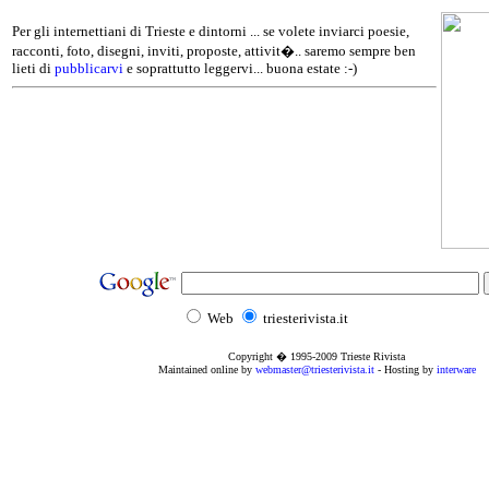
Per gli internettiani di Trieste e dintorni ... se volete inviarci poesie,
racconti, foto, disegni, inviti, proposte, attivit�.. saremo sempre ben
lieti di
pubblicarvi
e soprattutto leggervi... buona estate :-)
Web
triesterivista.it
Copyright � 1995
-2009
Trieste Rivista
Maintained online by
webmaster@triesterivista.it
- Hosting by
interware